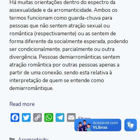
Há muitas orientações dentro do espectro da
assexualidade e da arromanticidade. Ambos os
termos funcionam como guarda-chuva para
pessoas que não sentem atração sexual ou
romântica (respectivamente) ou as sentem de
forma diferente da socialmente esperada, podendo
ser condicionalmente, parcialmente ou outra
divergência. Pessoas demiarromânticas sentem
atração romântica por outras pessoas apenas a
partir de uma conexão, sendo esta relativa à
interpretação de quem se entende como
demiarromântique.
Read more
F
T
C
W
T
E
Share
a
w
o
h
e
m
c
i
p
a
l
a
Categories
Aromanticity