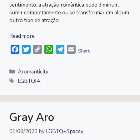
sentimento, a atração romântica pode diminuir,
sumir completamente ou se transformar em algum
outro tipo de atração.
Read more
F
T
C
W
T
E
Share
a
w
o
h
e
m
c
i
p
a
l
a
Categories
Aromanticity
e
t
y
t
e
i
Tags
LGBTQIA
b
t
L
s
g
l
o
e
i
A
r
o
r
n
p
a
k
k
p
m
Gray Aro
05/08/2023
by
LGBTQ+Spacey