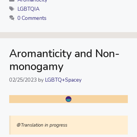
e
t
y
t
e
i
Tags
LGBTQIA
b
t
L
s
g
l
0 Comments
o
e
i
A
r
o
r
n
p
a
k
k
p
m
Aromanticity and Non-
monogamy
02/25/2023
by
LGBTQ+Spacey
🌐 Translation in progress