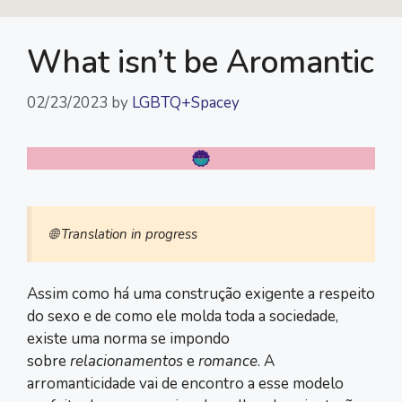
k
k
p
m
What isn’t be Aromantic
02/23/2023
by
LGBTQ+Spacey
🌐 Translation in progress
Assim como há uma construção exigente a respeito
do sexo e de como ele molda toda a sociedade,
existe uma norma se impondo
sobre
relacionamentos
e
romance
. A
arromanticidade vai de encontro a esse modelo