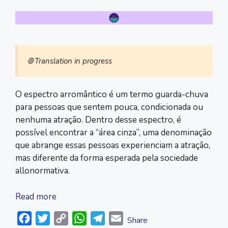
🌐 Translation in progress
O espectro arromântico é um termo guarda-chuva
para pessoas que sentem pouca, condicionada ou
nenhuma atração. Dentro desse espectro, é
possível encontrar a “área cinza”, uma denominação
que abrange essas pessoas experienciam a atração,
mas diferente da forma esperada pela sociedade
allonormativa.
Read more
F
T
C
W
T
E
Share