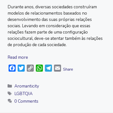
Durante anos, diversas sociedades construíram
modelos de relacionamentos baseados no
desenvolvimento das suas próprias relações
sociais. Levando em consideração que essas
relações fazem parte de uma configuração
sociocultural, deve-se atentar também às relações
de produção de cada sociedade.
Read more
F
T
C
W
T
E
Share
a
w
o
h
e
m
c
i
p
a
l
a
Categories
Aromanticity
e
t
y
t
e
i
Tags
LGBTQIA
b
t
L
s
g
l
0 Comments
o
e
i
A
r
o
r
n
p
a