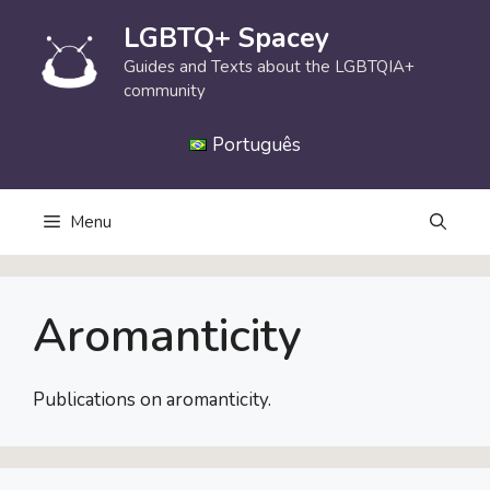
Skip
LGBTQ+ Spacey
to
content
Guides and Texts about the LGBTQIA+
community
Português
Menu
Aromanticity
Publications on aromanticity.