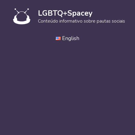
Pular
para
LGBTQ+Spacey
o
Conteúdo informativo sobre pautas sociais
conteúdo
English