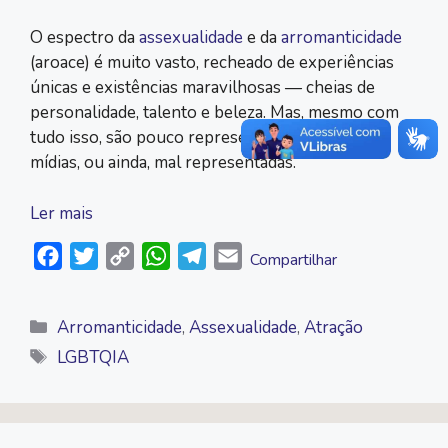
O espectro da
assexualidade
e da
arromanticidade
(aroace) é muito vasto, recheado de experiências
únicas e existências maravilhosas — cheias de
personalidade, talento e beleza. Mas, mesmo com
tudo isso, são pouco representadas nas grandes
mídias, ou ainda, mal representadas.
Ler mais
F
T
C
W
T
E
Compartilhar
a
w
o
h
e
m
c
i
p
a
l
a
Categorias
Arromanticidade
,
Assexualidade
,
Atração
e
t
y
t
e
i
Tags
LGBTQIA
b
t
L
s
g
l
o
e
i
A
r
o
r
n
p
a