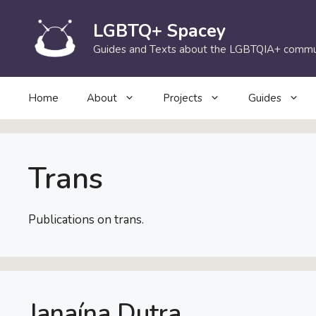
Skip
to
LGBTQ+ Spacey
content
Guides and Texts about the LGBTQIA+ commu
Home
About
Projects
Guides
Trans
Publications on trans.
Janaína Dutra