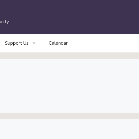
nity
Support Us
Calendar