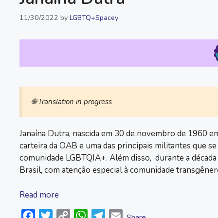
11/30/2022
by
LGBTQ+Spacey
🌐 Translation in progress
Janaína Dutra, nascida em 30 de novembro de 1960 em C
carteira da OAB e uma das principais militantes que se 
comunidade LGBTQIA+. Além disso, durante a década 
Brasil, com atenção especial à comunidade transgêner
Read more
F
T
C
W
T
E
Share