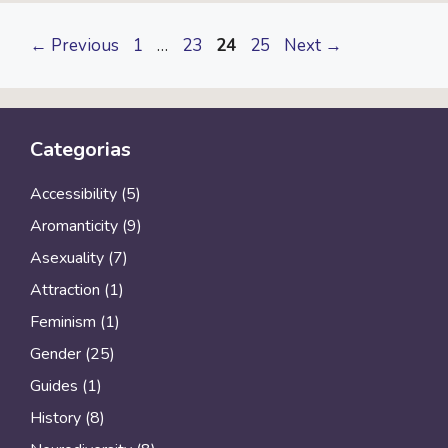
k
k
p
m
Page
Page
Page
Page
←
Previous
1
…
23
24
25
Next
→
Categorias
Accessibility
(5)
Aromanticity
(9)
Asexuality
(7)
Attraction
(1)
Feminism
(1)
Gender
(25)
Guides
(1)
History
(8)