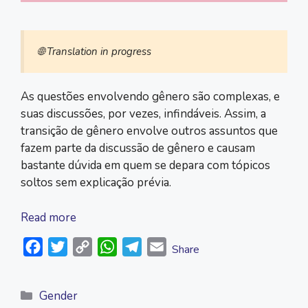
🌐 Translation in progress
As questões envolvendo gênero são complexas, e
suas discussões, por vezes, infindáveis. Assim, a
transição de gênero envolve outros assuntos que
fazem parte da discussão de gênero e causam
bastante dúvida em quem se depara com tópicos
soltos sem explicação prévia.
Read more
F
T
C
W
T
E
Share
a
w
o
h
e
m
c
i
p
a
l
a
Categories
Gender
e
t
y
t
e
i