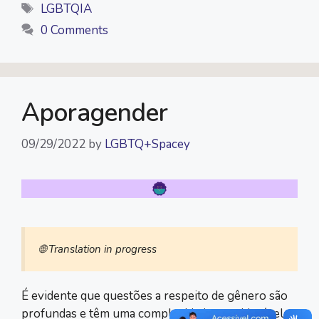
Tags
LGBTQIA
b
t
L
s
g
l
0 Comments
o
e
i
A
r
o
r
n
p
a
k
k
p
m
Aporagender
09/29/2022
by
LGBTQ+Spacey
🌐 Translation in progress
É evidente que questões a respeito de gênero são
profundas e têm uma complexidade considerável.