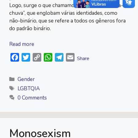
Logo, surge o que chamamos de “termos guarda-
chuva”, que englobam várias identidades, como
não-binário, que se refere a todos os gêneros fora
do padrão binário.
Read more
F
T
C
W
T
E
Share
a
w
o
h
e
m
c
i
p
a
l
a
Categories
Gender
e
t
y
t
e
i
Tags
LGBTQIA
b
t
L
s
g
l
0 Comments
o
e
i
A
r
o
r
n
p
a
k
k
p
m
Monosexism