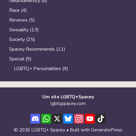
Neurodiversity
(8)
Race
(4)
Reviews
(5)
Sexuality
(13)
Society
(25)
Spacey Recommends
(11)
Special
(9)
LGBTQ+ Personalities
(9)
Um site LGBTQ+Spacey
lgbtqspacey.com
Discord
WhatsApp
X
Bluesky
Instagram
YouTube
TikTok
Channel
© 2026 LGBTQ+ Spacey
• Built with
GeneratePress