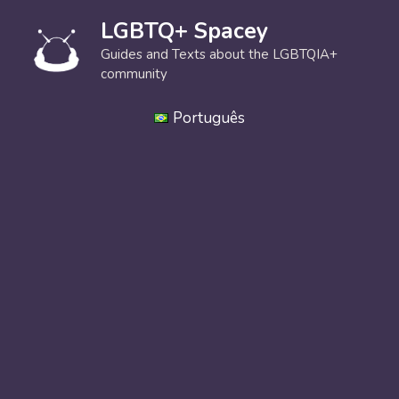
Skip
LGBTQ+ Spacey
to
content
Guides and Texts about the LGBTQIA+
community
Português