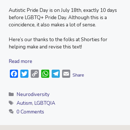
Autistic Pride Day is on July 18th, exactly 10 days
before LGBTQ+ Pride Day. Although this is a
coincidence, it also makes a lot of sense.
Here’s our thanks to the folks at Shorties for
helping make and revise this text!
Read more
F
T
C
W
T
E
Share
a
w
o
h
e
m
c
i
p
a
l
a
Categories
Neurodiversity
e
t
y
t
e
i
Tags
Autism
,
LGBTQIA
b
t
L
s
g
l
0 Comments
o
e
i
A
r
o
r
n
p
a