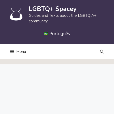
Skip
LGBTQ+ Spacey
to
content
Guides and Texts about the LGBTQIA+
community
Português
Menu