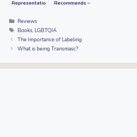
Representatio
Recommends –
n in Literature
Koda G.
Categories
Reviews
Tags
Books
,
LGBTQIA
The Importance of Labeling
What is being Transmasc?