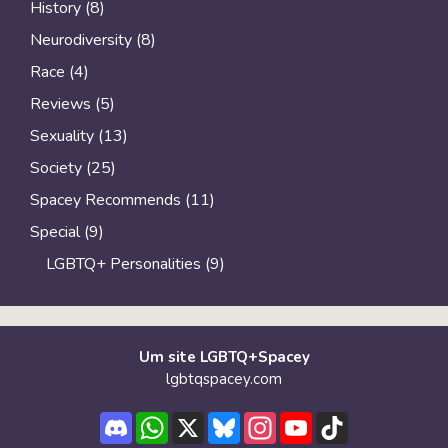
History
(8)
Neurodiversity
(8)
Race
(4)
Reviews
(5)
Sexuality
(13)
Society
(25)
Spacey Recommends
(11)
Special
(9)
LGBTQ+ Personalities
(9)
Um site LGBTQ+Spacey
lgbtqspacey.com
Discord
WhatsApp
X
Bluesky
Instagram
YouTube
TikTok
Channel