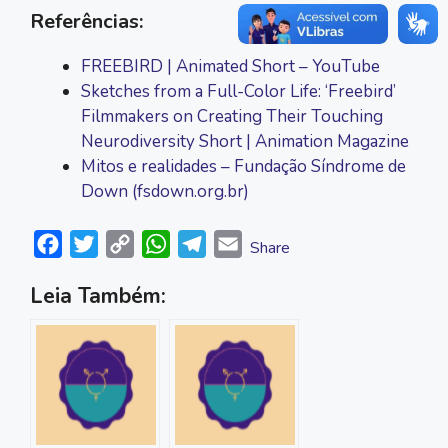
Referências:
FREEBIRD | Animated Short – YouTube
Sketches from a Full-Color Life: ‘Freebird’
Filmmakers on Creating Their Touching
Neurodiversity Short | Animation Magazine
Mitos e realidades – Fundação Síndrome de
Down (fsdown.org.br)
F
T
C
W
T
E
Share
a
w
o
h
e
m
Leia Também:
c
i
p
a
l
a
e
t
y
t
e
i
b
t
L
s
g
l
o
e
i
A
r
o
r
n
p
a
k
k
p
m