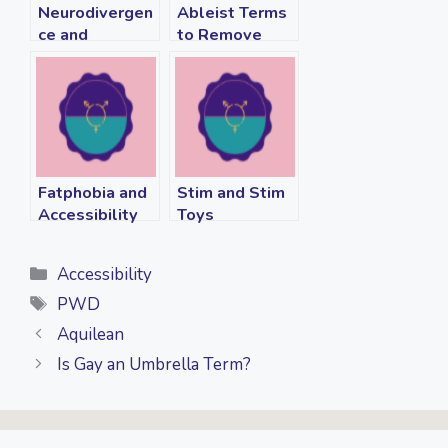
Neurodivergen
Ableist Terms
ce and
to Remove
Relationships
from Your
Vocabulary
Fatphobia and
Stim and Stim
Accessibility
Toys
Categories
Accessibility
Tags
PWD
Aquilean
Is Gay an Umbrella Term?