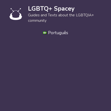
Skip
LGBTQ+ Spacey
to
content
Guides and Texts about the LGBTQIA+
community
Português