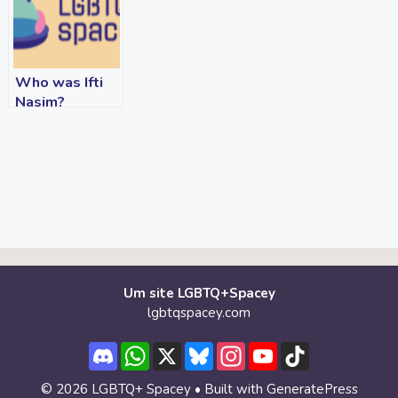
Who was Ifti
Nasim?
Um site LGBTQ+Spacey
lgbtqspacey.com
Discord
WhatsApp
X
Bluesky
Instagram
YouTube
TikTok
Channel
© 2026 LGBTQ+ Spacey
• Built with
GeneratePress