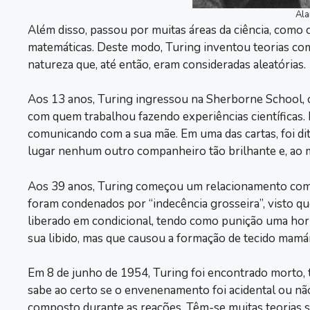
Ala
Além disso, passou por muitas áreas da ciência, como 
matemáticas. Deste modo, Turing inventou teorias com
natureza que, até então, eram consideradas aleatórias.
Aos 13 anos, Turing ingressou na Sherborne School,
com quem trabalhou fazendo experiências científicas
comunicando com a sua mãe. Em uma das cartas, foi di
lugar nenhum outro companheiro tão brilhante e, ao
Aos 39 anos, Turing começou um relacionamento com
foram condenados por “indecência grosseira”, visto qu
liberado em condicional, tendo como punição uma hor
sua libido, mas que causou a formação de tecido mamá
Em 8 de junho de 1954, Turing foi encontrado morto,
sabe ao certo se o envenenamento foi acidental ou não
composto durante as reações. Têm-se muitas teorias so