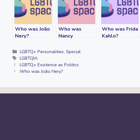
o
e
i
A
r
o
r
n
p
a
k
k
p
m
Who was João
Who was
Who was Frida
Nery?
Nancy
Kahlo?
Cárdenas?
Categories
LGBTQ+ Personalities
,
Special
Tags
LGBTQIA
LGBTQ+ Existence as Politics
Who was João Nery?