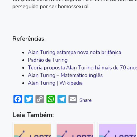
perseguido por ser homossexual.
Referências:
Alan Turing estampa nova nota britânica
Padrão de Turing
Teoria proposta Alan Turing há mais de 70 ano
Alan Turing – Matemático inglês
Alan Turing | Wikipedia
F
T
C
W
T
E
Share
a
w
o
h
e
m
Leia Também:
c
i
p
a
l
a
e
t
y
t
e
i
b
t
L
s
g
l