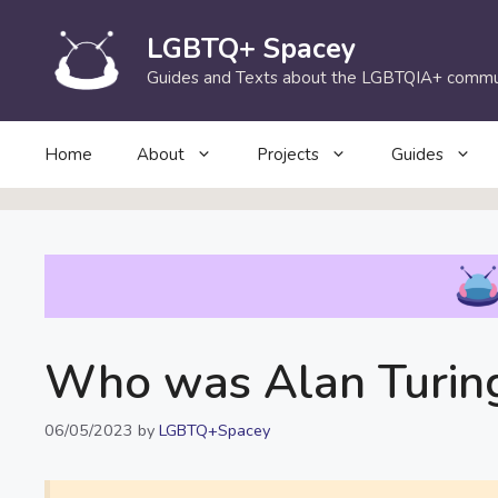
Skip
to
LGBTQ+ Spacey
content
Guides and Texts about the LGBTQIA+ commu
Home
About
Projects
Guides
Who was Alan Turin
06/05/2023
by
LGBTQ+Spacey