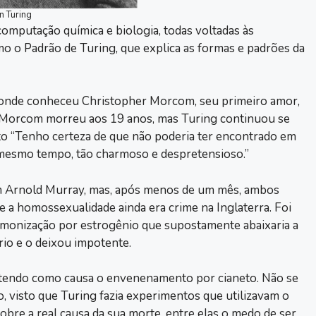
n Turing
computação química e biologia, todas voltadas às
o o Padrão de Turing, que explica as formas e padrões da
 onde conheceu Christopher Morcom, seu primeiro amor,
. Morcom morreu aos 19 anos, mas Turing continuou se
to “Tenho certeza de que não poderia ter encontrado em
 mesmo tempo, tão charmoso e despretensioso.”
 Arnold Murray, mas, após menos de um mês, ambos
e a homossexualidade ainda era crime na Inglaterra. Foi
monização por estrogênio que supostamente abaixaria a
rio e o deixou impotente.
 tendo como causa o envenenamento por cianeto. Não se
, visto que Turing fazia experimentos que utilizavam o
bre a real causa da sua morte, entre elas o medo de ser