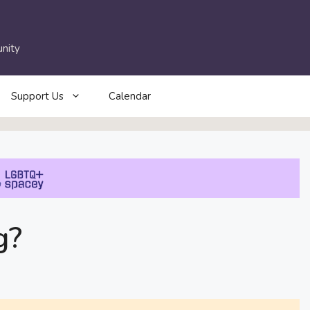
nity
Support Us
Calendar
g?