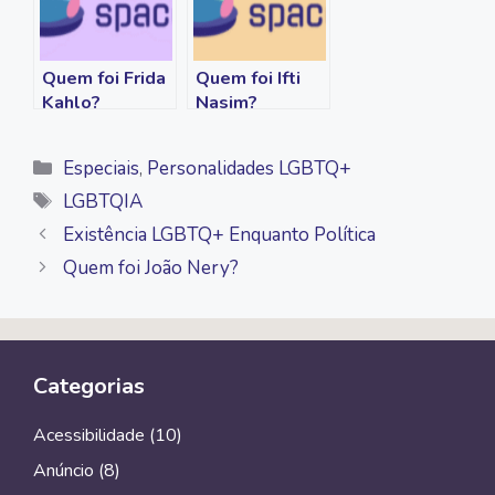
Quem foi Frida
Quem foi Ifti
Kahlo?
Nasim?
Categorias
Especiais
,
Personalidades LGBTQ+
Tags
LGBTQIA
Existência LGBTQ+ Enquanto Política
Quem foi João Nery?
Categorias
Acessibilidade
(10)
Anúncio
(8)