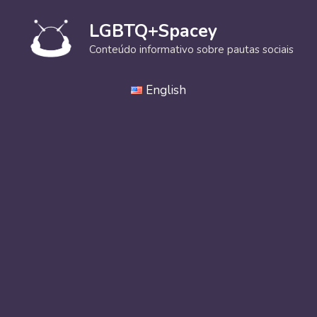
Pular
para
LGBTQ+Spacey
o
Conteúdo informativo sobre pautas sociais
conteúdo
English