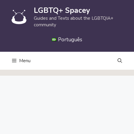
Skip
LGBTQ+ Spacey
to
content
Guides and Texts about the LGBTQIA+
community
Português
Menu