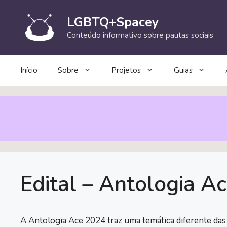
Pular
para
LGBTQ+Spacey
o
Conteúdo informativo sobre pautas sociais
conteúdo
Início
Sobre
Projetos
Guias
Edital – Antologia A
A Antologia Ace 2024 traz uma temática diferente das 