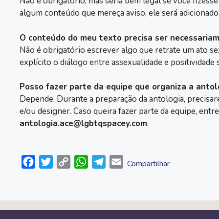
Não é obrigatório, mas seria bem legal se você fizesse
algum conteúdo que mereça aviso, ele será adicionado 
O conteúdo do meu texto precisa ser necessaria
Não é obrigatório escrever algo que retrate um ato sex
explícito o diálogo entre assexualidade e positividade 
Posso fazer parte da equipe que organiza a antol
Depende. Durante a preparação da antologia, precisare
e/ou designer. Caso queira fazer parte da equipe, ent
antologia.ace@lgbtqspacey.com
.
F
T
C
W
T
E
Compartilhar
a
w
o
h
e
m
c
i
p
a
l
a
e
t
y
t
e
i
b
t
L
s
g
l