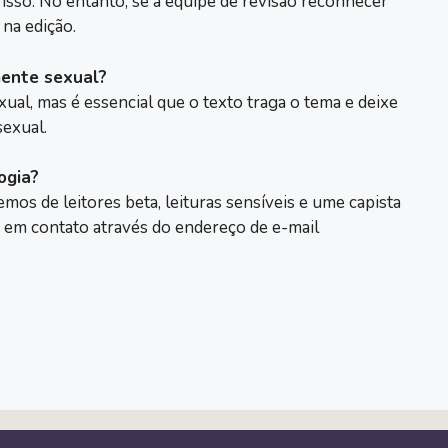
 isso. No entanto, se a equipe de revisão reconhecer
na edição.
mente sexual?
ual, mas é essencial que o texto traga o tema e deixe
sexual.
ogia?
mos de leitores beta, leituras sensíveis e ume capista
re em contato através do endereço de e-mail