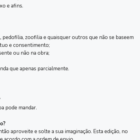
o e afins.
, pedofilia, zoofilia e quaisquer outros que não se baseem
tuo e consentimento;
sente ou não na obra;
 ainda que apenas parcialmente.
?
oa pode mandar.
to?
tão aproveite e solte a sua imaginação. Esta edição, no
e acordo com a ordem de envio.