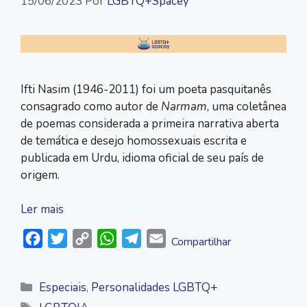
15/06/2023
Por
LGBTQ+Spacey
Ifti Nasim (1946-2011) foi um poeta pasquitanês
consagrado como autor de
Narmam
, uma coletânea
de poemas considerada a primeira narrativa aberta
de temática e desejo homossexuais escrita e
publicada em Urdu, idioma oficial de seu país de
origem.
Ler mais
F
T
C
W
T
E
Compartilhar
a
w
o
h
e
m
c
i
p
a
l
a
Categorias
Especiais
,
Personalidades LGBTQ+
e
t
y
t
e
i
Tags