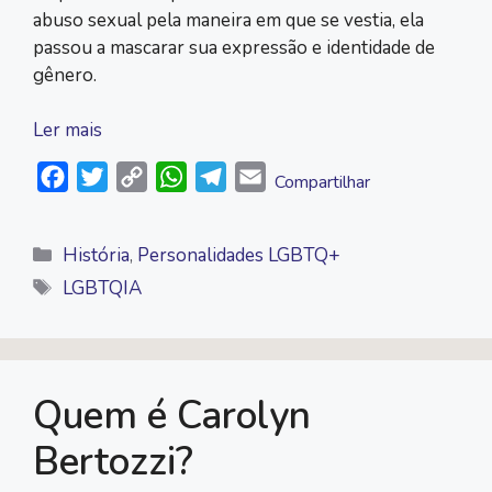
abuso sexual pela maneira em que se vestia, ela
passou a mascarar sua expressão e identidade de
gênero.
Ler mais
F
T
C
W
T
E
Compartilhar
a
w
o
h
e
m
c
i
p
a
l
a
Categorias
História
,
Personalidades LGBTQ+
e
t
y
t
e
i
Tags
LGBTQIA
b
t
L
s
g
l
o
e
i
A
r
o
r
n
p
a
k
k
p
m
Quem é Carolyn
Bertozzi?