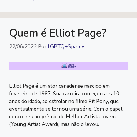
b
t
L
s
g
l
o
e
i
A
r
o
r
n
p
a
k
k
p
m
Quem é Elliot Page?
22/06/2023
Por
LGBTQ+Spacey
Elliot Page é um ator canadense nascido em
fevereiro de 1987. Sua carreira começou aos 10
anos de idade, ao estrelar no filme Pit Pony, que
eventualmente se tornou uma série. Com o papel,
concorreu ao prêmio de Melhor Artista Jovem
(Young Artist Award), mas não o levou.