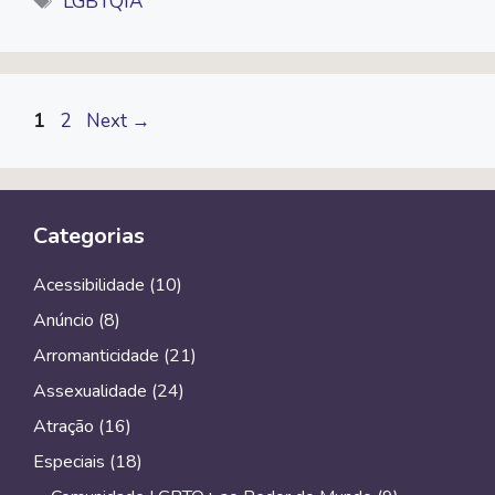
LGBTQIA
b
t
L
s
g
l
o
e
i
A
r
o
r
n
p
a
k
k
p
m
Page
Page
1
2
Next
→
Categorias
Acessibilidade
(10)
Anúncio
(8)
Arromanticidade
(21)
Assexualidade
(24)
Atração
(16)
Especiais
(18)