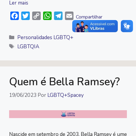
Ler mais
F
T
C
W
T
E
Compartilhar
a
w
o
h
e
m
c
i
p
a
l
a
Categorias
Personalidades LGBTQ+
e
t
y
t
e
i
Tags
LGBTQIA
b
t
L
s
g
l
o
e
i
A
r
o
r
n
p
a
k
k
p
m
Quem é Bella Ramsey?
19/06/2023
Por
LGBTQ+Spacey
Nascide em setembro de 2003, Bella Ramsey é ume