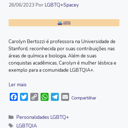
26/06/2023
Por
LGBTQ+Spacey
Carolyn Bertozzi é professora na Universidade de
Stanford, reconhecida por suas contribuições nas
áreas de química e biologia. Além de suas
conquistas acadêmicas, Carolyn é mulher lésbica e
exemplo para a comunidade LGBTQIA+.
Ler mais
F
T
C
W
T
E
Compartilhar
a
w
o
h
e
m
c
i
p
a
l
a
Categorias
Personalidades LGBTQ+
e
t
y
t
e
i
Tags
LGBTQIA