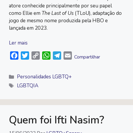
atore conhecide principalmente por seu papel
como Ellie em
The Last of Us
(TLoU), adaptação do
jogo de mesmo nome produzida pela HBO e
lançada em 2023.
Ler mais
F
T
C
W
T
E
Compartilhar
a
w
o
h
e
m
c
i
p
a
l
a
Categorias
Personalidades LGBTQ+
e
t
y
t
e
i
Tags
LGBTQIA
b
t
L
s
g
l
o
e
i
A
r
o
r
n
p
a
k
k
p
m
Quem foi Ifti Nasim?