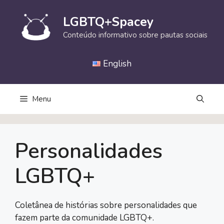
Pular
para
LGBTQ+Spacey
o
Conteúdo informativo sobre pautas sociais
conteúdo
English
Menu
Personalidades
LGBTQ+
Coletânea de histórias sobre personalidades que
fazem parte da comunidade LGBTQ+.