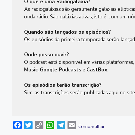
O que é uma Radiogaláxia?
As radiogaláxias são geralmente galáxias elípti
onda rádio. São galáxias ativas, isto é, com um núc
Quando são lançados os episódios?
Os episódios da primeira temporada serão lançado
Onde posso ouvir?
O podcast está disponível em várias plataformas,
Music
,
Google Podcasts
e
CastBox
.
Os episódios terão transcrição?
Sim, as transcrições serão publicadas aqui no sit
F
T
C
W
T
E
Compartilhar
a
w
o
h
e
m