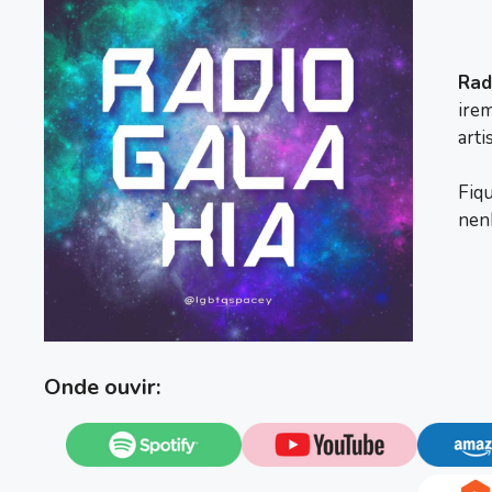
Rad
irem
arti
Fiqu
nen
Onde ouvir: