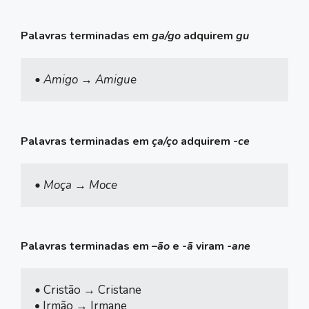
Palavras terminadas em
ga/go
adquirem
gu
• Amigo → Amigue
Palavras terminadas em
ça/ço
adquirem
-ce
• Moça → Moce
Palavras terminadas em
–
ão
e
-ã
viram
-ane
• 
Cristão → Cristane

• Irmão → Irmane