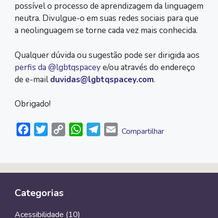
possível o processo de aprendizagem da linguagem
neutra. Divulgue-o em suas redes sociais para que
a neolinguagem se torne cada vez mais conhecida.
Qualquer dúvida ou sugestão pode ser dirigida aos
perfis da @lgbtqspacey
e/ou através do endereço
de e-mail
duvidas@lgbtqspacey.com
.
Obrigado!
F
T
C
W
T
E
Compartilhar
a
w
o
h
e
m
c
i
p
a
l
a
e
t
y
t
e
i
b
t
L
s
g
l
Categorias
o
e
i
A
r
o
r
n
p
a
Acessibilidade
(10)