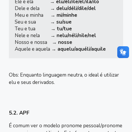
Ele e ela              → 
elu/éli/ile/el/ila/ilo
Dele e dela         → 
delu/déli/dile/del
Meu e minha      → 
mi/minhe
Seu e sua            → 
su/sue
Teu e tua             → 
tu/tue
Nele e nela         → 
nelu/néli/nile/nel
Nosso e nossa    → 
nosse
Aquele e aquela → 
aquelu/aquéli/aquile
Obs: Enquanto linguagem neutra, o ideal é utilizar
elu e seus derivados.
5.2. APF
É comum ver o modelo pronome pessoal/pronome