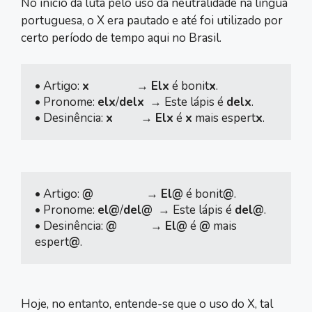
No início da luta pelo uso da neutralidade na língua
portuguesa, o X era pautado e até foi utilizado por
certo período de tempo aqui no Brasil.
• Artigo: 
x
                 → 
Elx
 é bonit
x
.

• Pronome: 
elx
/
delx
  → Este lápis é 
delx
.

• Desinência: 
x
          → 
Elx
 é 
x
 mais espert
x
.
• Artigo: 
@
                   → 
El@
 é bonit
@
.

• Pronome: 
el@
/
del@
  → Este lápis é 
del@
.

• Desinência: 
@
            → 
El@
 é 
@
 mais 
espert
@
.
Hoje, no entanto, entende-se que o uso do X, tal