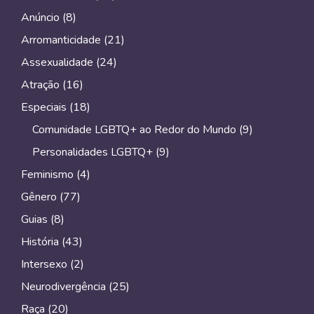
k
k
p
m
Anúncio
(8)
Arromanticidade
(21)
Assexualidade
(24)
Atração
(16)
Especiais
(18)
Comunidade LGBTQ+ ao Redor do Mundo
(9)
Personalidades LGBTQ+
(9)
Feminismo
(4)
Gênero
(77)
Guias
(8)
História
(43)
Intersexo
(2)
Neurodivergência
(25)
Raça
(20)