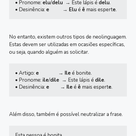
• Pronome: 
elu
/
delu
  → Este lápis é 
delu
.

• Desinência: 
e
           → 
Elu
 é 
ê
 mais espert
e
.
No entanto, existem outros tipos de neolinguagem.
Estas devem ser utilizadas em ocasiões específicas,
ou seja, quando alguém as solicitar.
• Artigo: 
e
                → 
Ile
 é bonite.

• Pronome: 
ile
/
dile
  → Este lápis é 
dile
.

• Desinência: 
e
         → 
Ile
 é 
ê
 mais espert
e
.
Além disso, também é possível neutralizar a frase.
Esta pessoa é bonita.