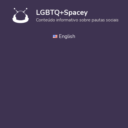
Pular
para
LGBTQ+Spacey
o
Conteúdo informativo sobre pautas sociais
conteúdo
English