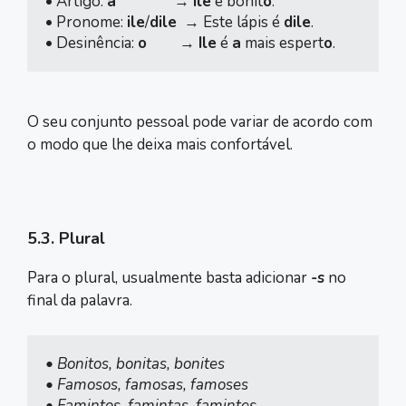
• Artigo: 
a
                → 
Ile
 é bonit
o
.

• Pronome: 
ile
/
dile
  → Este lápis é 
dile
.

• Desinência: 
o
         → 
Ile
 é 
a
 mais espert
o
.
O seu conjunto pessoal pode variar de acordo com
o modo que lhe deixa mais confortável.
5.3. Plural
Para o plural, usualmente basta adicionar
-s
no
final da palavra.
• Bonitos, bonitas, bonites

• Famosos, famosas, famoses

• Famintos, famintas, famintes