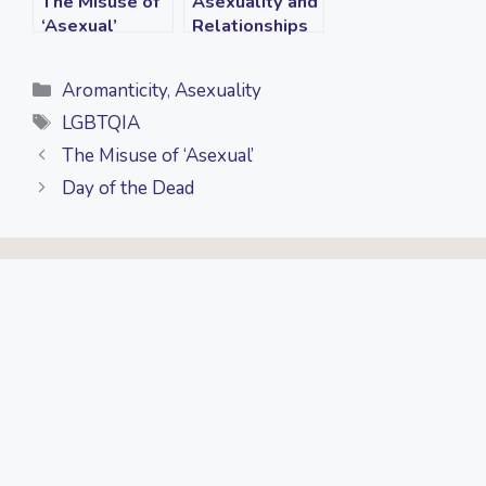
The Misuse of
Asexuality and
‘Asexual’
Relationships
Categories
Aromanticity
,
Asexuality
Tags
LGBTQIA
The Misuse of ‘Asexual’
Day of the Dead