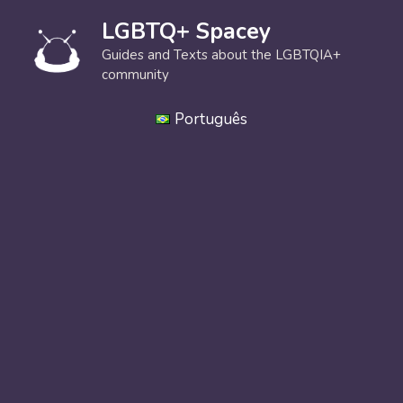
Skip
LGBTQ+ Spacey
to
content
Guides and Texts about the LGBTQIA+
community
Português