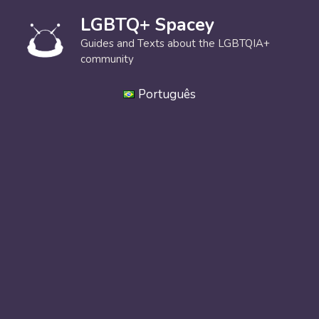
Skip
LGBTQ+ Spacey
to
content
Guides and Texts about the LGBTQIA+
community
Português