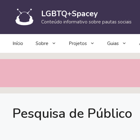
Pular
para
LGBTQ+Spacey
o
Conteúdo informativo sobre pautas sociais
conteúdo
Início
Sobre
Projetos
Guias
Pesquisa de Público