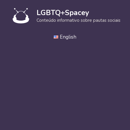
Pular
para
LGBTQ+Spacey
o
Conteúdo informativo sobre pautas sociais
conteúdo
English