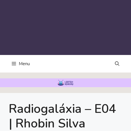
Menu
Radiogaláxia – E04
| Rhobin Silva