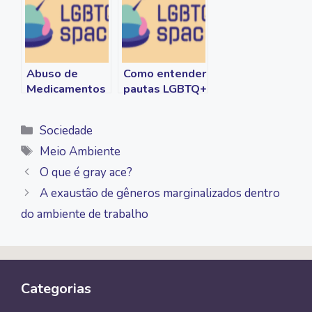
Abuso de
Como entender
Medicamentos
pautas LGBTQ+
Psiquiátricos
pode beneficiar
por Pessoas
pessoas de
Categorias
Sociedade
Neurotípicas
fora da
Tags
comunidade
Meio Ambiente
O que é gray ace?
A exaustão de gêneros marginalizados dentro
do ambiente de trabalho
Categorias