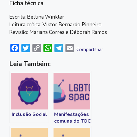
Ficha técnica
Escrita: Bettina Winkler
Leitura crítica: Viktor Bernardo Pinheiro
Revisão: Mariana Correa e Déborah Ramos
F
T
C
W
T
E
Compartilhar
a
w
o
h
e
m
Leia Também:
c
i
p
a
l
a
e
t
y
t
e
i
b
t
L
s
g
l
o
e
i
A
r
o
r
n
p
a
k
k
p
m
Inclusão Social
Manifestações
comuns do TOC