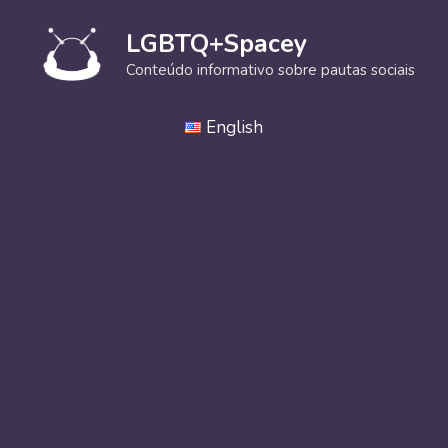
Pular
para
LGBTQ+Spacey
o
Conteúdo informativo sobre pautas sociais
conteúdo
English