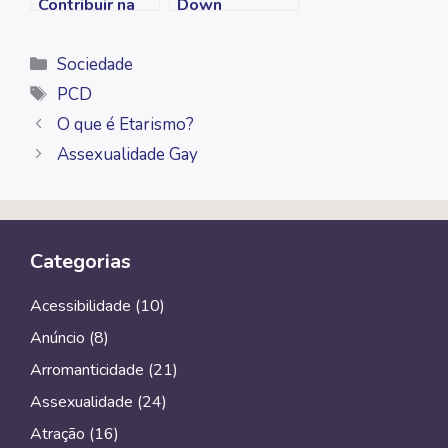
Contribuir na
Down
Luta
Anticapacitista
Categorias
Sociedade
Tags
PCD
O que é Etarismo?
Assexualidade Gay
Categorias
Acessibilidade
(10)
Anúncio
(8)
Arromanticidade
(21)
Assexualidade
(24)
Atração
(16)