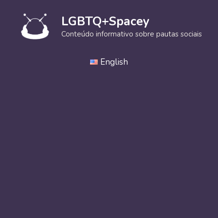
Pular
para
LGBTQ+Spacey
o
Conteúdo informativo sobre pautas sociais
conteúdo
English