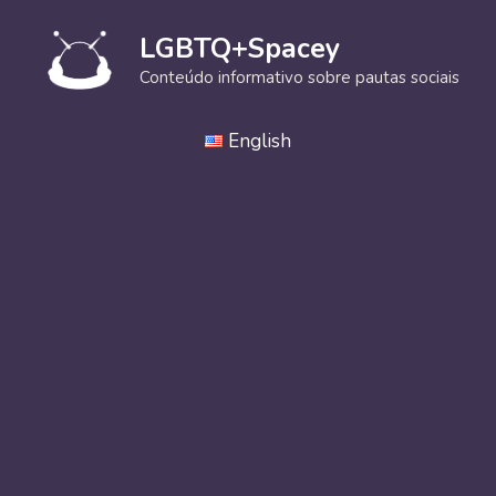
Pular
para
LGBTQ+Spacey
o
Conteúdo informativo sobre pautas sociais
conteúdo
English