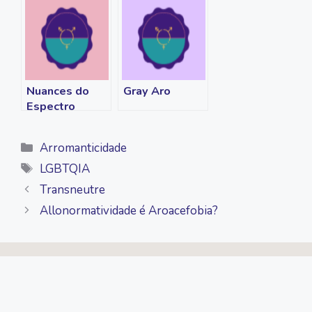
Nuances do
Gray Aro
Espectro
Aroace
Categorias
Arromanticidade
Tags
LGBTQIA
Transneutre
Allonormatividade é Aroacefobia?