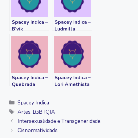
o
r
n
p
a
k
k
p
m
Spacey Indica –
Spacey Indica –
B’vik
Ludmilla
Spacey Indica –
Spacey Indica –
Quebrada
Lori Amethista
Queer
Categorias
Spacey Indica
Tags
Artes
,
LGBTQIA
Intersexualidade e Transgeneridade
Cisnormatividade