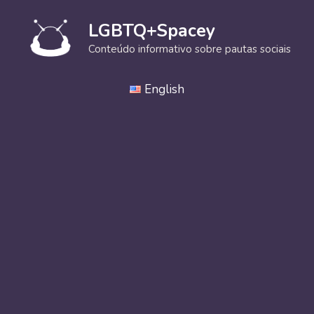
Pular
para
LGBTQ+Spacey
o
Conteúdo informativo sobre pautas sociais
conteúdo
English