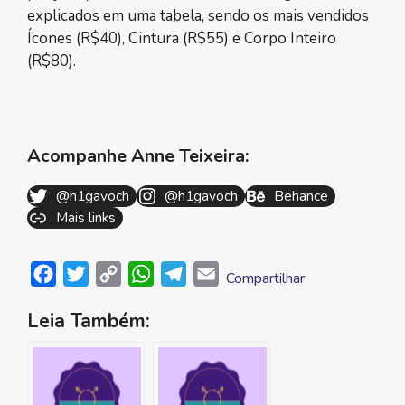
explicados em uma tabela, sendo os mais vendidos
Ícones (R$40), Cintura (R$55) e Corpo Inteiro
(R$80).
Acompanhe Anne Teixeira:
@h1gavoch
@h1gavoch
Behance
Mais links
F
T
C
W
T
E
Compartilhar
a
w
o
h
e
m
Leia Também:
c
i
p
a
l
a
e
t
y
t
e
i
b
t
L
s
g
l
o
e
i
A
r