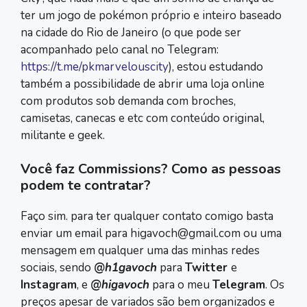
ter um jogo de pokémon próprio e inteiro baseado
na cidade do Rio de Janeiro (o que pode ser
acompanhado pelo canal no Telegram:
https://t.me/pkmarvelouscity
), estou estudando
também a possibilidade de abrir uma loja online
com produtos sob demanda com broches,
camisetas, canecas e etc com conteúdo original,
militante e geek.
Você faz Commissions? Como as pessoas
podem te contratar?
Faço sim. para ter qualquer contato comigo basta
enviar um email para higavoch@gmail.com ou uma
mensagem em qualquer uma das minhas redes
sociais, sendo
@h1gavoch
para
Twitter
e
Instagram
, e
@higavoch
para o meu
Telegram
. Os
preços apesar de variados são bem organizados e