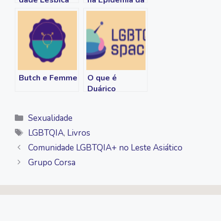
na Literatura
AIDS
Butch e Femme
O que é
Duárico
Categorias
Sexualidade
Tags
LGBTQIA
,
Livros
Comunidade LGBTQIA+ no Leste Asiático
Grupo Corsa