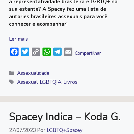
a representatividade brasileira e LGBTQ+ na
sua estante? A Spacey fez uma lista de
autories brasileires assexuais para você
conhecer e acompanhar!
Ler mais
F
T
C
W
T
E
Compartilhar
a
w
o
h
e
m
c
i
p
a
l
a
Categorias
Assexualidade
e
t
y
t
e
i
Tags
Assexual
,
LGBTQIA
,
Livros
b
t
L
s
g
l
o
e
i
A
r
o
r
n
p
a
k
k
p
m
Spacey Indica – Koda G.
27/07/2023
Por
LGBTQ+Spacey