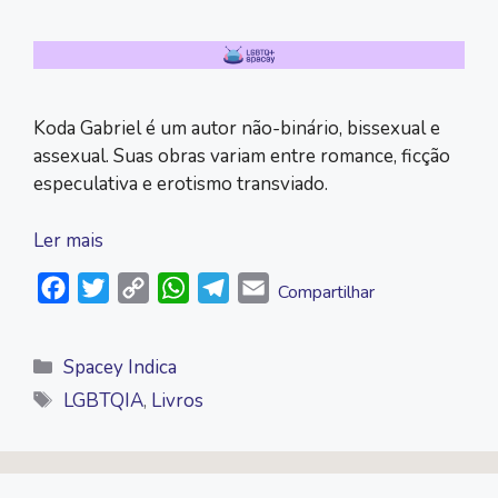
Koda Gabriel é um autor não-binário, bissexual e
assexual. Suas obras variam entre romance, ficção
especulativa e erotismo transviado.
Ler mais
F
T
C
W
T
E
Compartilhar
a
w
o
h
e
m
c
i
p
a
l
a
Categorias
Spacey Indica
e
t
y
t
e
i
Tags
LGBTQIA
,
Livros
b
t
L
s
g
l
o
e
i
A
r
o
r
n
p
a