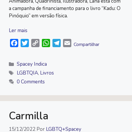
Animadora, Quadrinista, Ilustradora, Lana está com
a campanha de financiamento para o livro “Kadu: O
Pinóquio” em versão física.
Ler mais
F
T
C
W
T
E
Compartilhar
a
w
o
h
e
m
c
i
p
a
l
a
Categorias
Spacey Indica
e
t
y
t
e
i
Tags
LGBTQIA
,
Livros
b
t
L
s
g
l
0 Comments
o
e
i
A
r
o
r
n
p
a
k
k
p
m
Carmilla
15/12/2022
Por
LGBTQ+Spacey