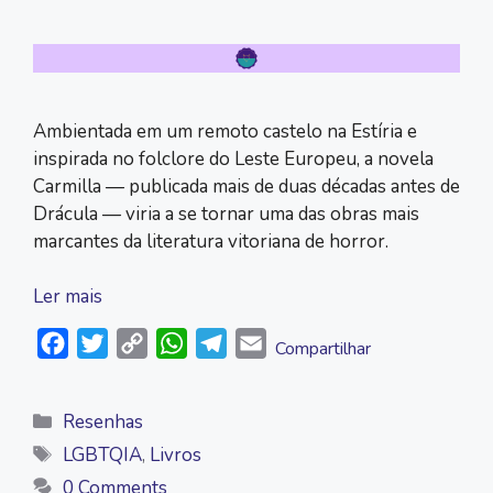
Ambientada em um remoto castelo na Estíria e
inspirada no folclore do Leste Europeu, a novela
Carmilla — publicada mais de duas décadas antes de
Drácula — viria a se tornar uma das obras mais
marcantes da literatura vitoriana de horror.
Ler mais
F
T
C
W
T
E
Compartilhar
a
w
o
h
e
m
c
i
p
a
l
a
Categorias
Resenhas
e
t
y
t
e
i
Tags
LGBTQIA
,
Livros
b
t
L
s
g
l
0 Comments