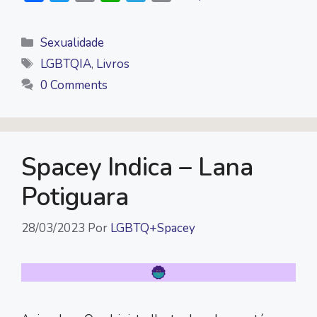
a
w
o
h
e
m
c
i
p
a
l
a
Categorias
Sexualidade
e
t
y
t
e
i
Tags
LGBTQIA
,
Livros
b
t
L
s
g
l
0 Comments
o
e
i
A
r
o
r
n
p
a
k
k
p
m
Spacey Indica – Lana
Potiguara
28/03/2023
Por
LGBTQ+Spacey