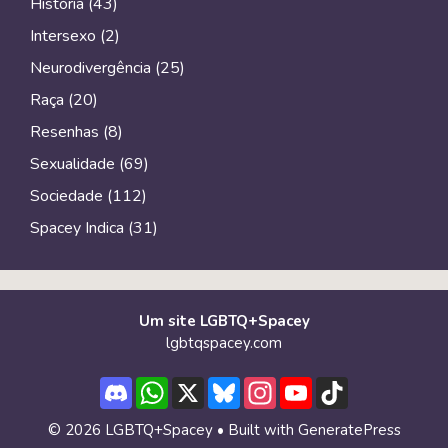
História
(43)
Intersexo
(2)
Neurodivergência
(25)
Raça
(20)
Resenhas
(8)
Sexualidade
(69)
Sociedade
(112)
Spacey Indica
(31)
Um site LGBTQ+Spacey
lgbtqspacey.com
Discord
WhatsApp
X
Bluesky
Instagram
YouTube
TikTok
Channel
© 2026 LGBTQ+Spacey
• Built with
GeneratePress