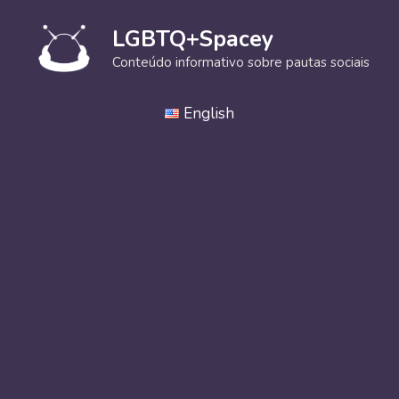
Pular
para
LGBTQ+Spacey
o
Conteúdo informativo sobre pautas sociais
conteúdo
English