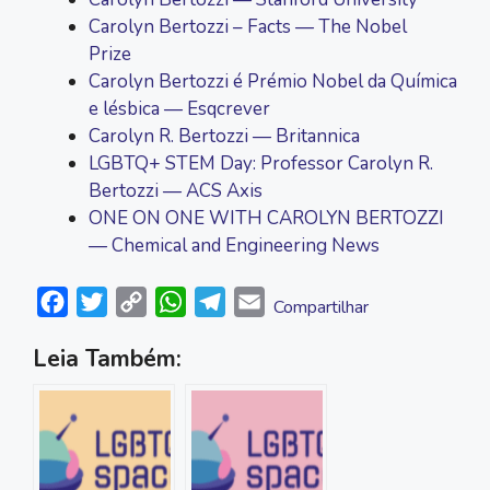
Carolyn Bertozzi – Facts — The Nobel
Prize
Carolyn Bertozzi é Prémio Nobel da Química
e lésbica — Esqcrever
Carolyn R. Bertozzi — Britannica
LGBTQ+ STEM Day: Professor Carolyn R.
Bertozzi — ACS Axis
ONE ON ONE WITH CAROLYN BERTOZZI
— Chemical and Engineering News
F
T
C
W
T
E
Compartilhar
a
w
o
h
e
m
Leia Também:
c
i
p
a
l
a
e
t
y
t
e
i
b
t
L
s
g
l
o
e
i
A
r
o
r
n
p
a