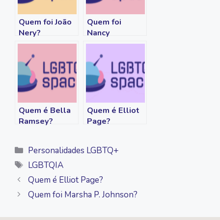
k
k
p
m
Quem foi João
Quem foi
Nery?
Nancy
Cárdenas?
Quem é Bella
Quem é Elliot
Ramsey?
Page?
Categorias
Personalidades LGBTQ+
Tags
LGBTQIA
Quem é Elliot Page?
Quem foi Marsha P. Johnson?