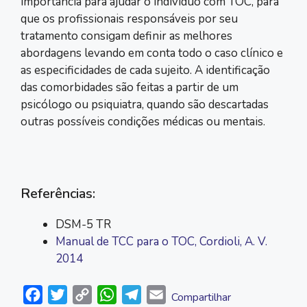
importância para ajudar o indivíduo com TOC, para
que os profissionais responsáveis por seu
tratamento consigam definir as melhores
abordagens levando em conta todo o caso clínico e
as especificidades de cada sujeito. A identificação
das comorbidades são feitas a partir de um
psicólogo ou psiquiatra, quando são descartadas
outras possíveis condições médicas ou mentais.
Referências:
DSM-5 TR
Manual de TCC para o TOC, Cordioli, A. V.
2014
F
T
C
W
T
E
Compartilhar