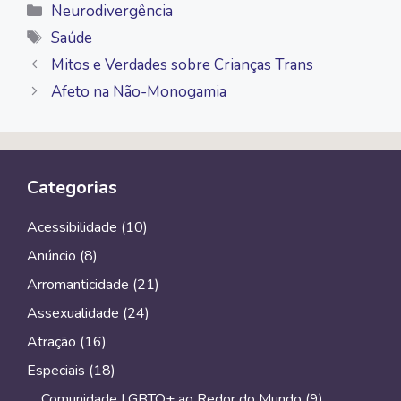
Categorias
Neurodivergência
Tags
Saúde
Mitos e Verdades sobre Crianças Trans
Afeto na Não-Monogamia
Categorias
Acessibilidade
(10)
Anúncio
(8)
Arromanticidade
(21)
Assexualidade
(24)
Atração
(16)
Especiais
(18)
Comunidade LGBTQ+ ao Redor do Mundo
(9)