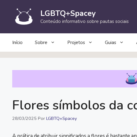
Pular
para
LGBTQ+Spacey
o
Conteúdo informativo sobre pautas sociais
conteúdo
Início
Sobre
Projetos
Guias
Flores símbolos da
28/03/2025
Por
LGBTQ+Spacey
A prática de atribuir significados a flores é bastante 