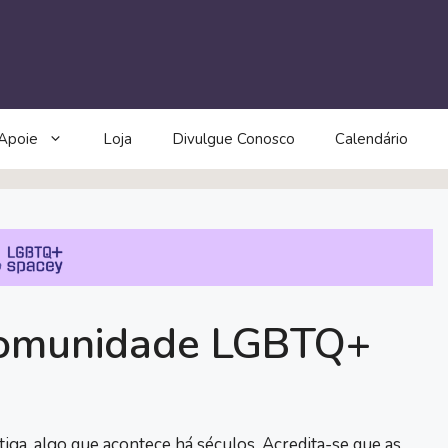
Apoie
Loja
Divulgue Conosco
Calendário
 comunidade LGBTQ+
antiga, algo que acontece há séculos. Acredita-se que as