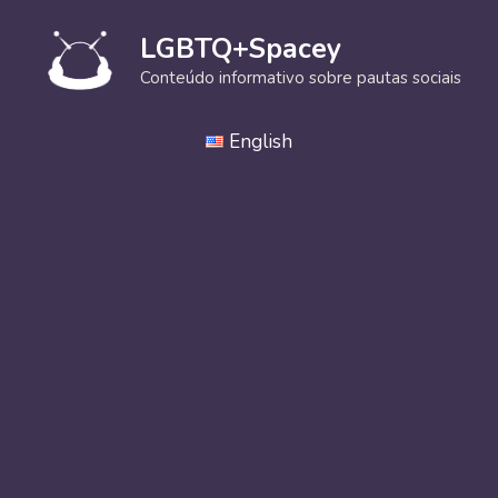
Pular
para
LGBTQ+Spacey
o
Conteúdo informativo sobre pautas sociais
conteúdo
English