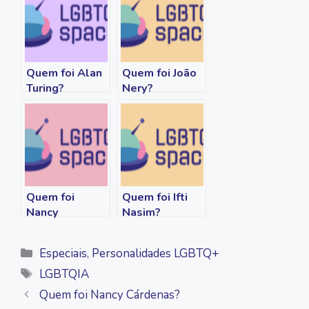
b
t
L
s
g
l
o
e
i
A
r
o
r
n
p
a
k
k
p
m
Quem foi Alan
Quem foi João
Turing?
Nery?
Quem foi
Quem foi Ifti
Nancy
Nasim?
Cárdenas?
Categorias
Especiais
,
Personalidades LGBTQ+
Tags
LGBTQIA
Quem foi Nancy Cárdenas?