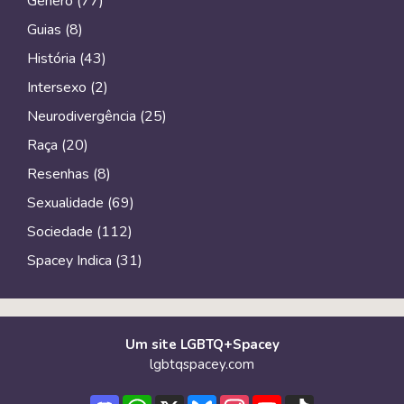
Gênero
(77)
Guias
(8)
História
(43)
Intersexo
(2)
Neurodivergência
(25)
Raça
(20)
Resenhas
(8)
Sexualidade
(69)
Sociedade
(112)
Spacey Indica
(31)
Um site LGBTQ+Spacey
lgbtqspacey.com
Discord
WhatsApp
X
Bluesky
Instagram
YouTube
TikTok