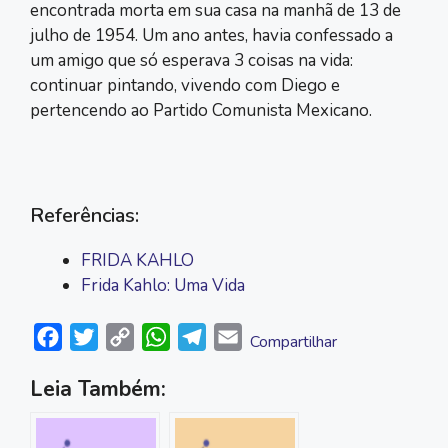
encontrada morta em sua casa na manhã de 13 de
julho de 1954. Um ano antes, havia confessado a
um amigo que só esperava 3 coisas na vida:
continuar pintando, vivendo com Diego e
pertencendo ao Partido Comunista Mexicano.
Referências:
FRIDA KAHLO
Frida Kahlo: Uma Vida
F
T
C
W
T
E
Compartilhar
a
w
o
h
e
m
Leia Também:
c
i
p
a
l
a
e
t
y
t
e
i