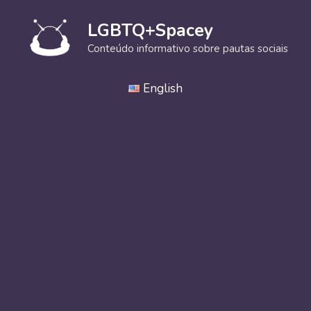
Pular
para
LGBTQ+Spacey
o
Conteúdo informativo sobre pautas sociais
conteúdo
English