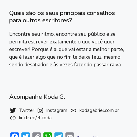
Quais são os seus principais conselhos
para outros escritores?
Encontre seu ritmo, encontre seu público e se
permita escrever exatamente o que você quer
escrever! Porque é ai que vai estar a melhor parte,
que é fazer algo que no fim te deixa feliz, mesmo
sendo desafiador e às vezes fazendo passar raiva.
Acompanhe Koda G.
Twitter
Instagram
kodagabriel.com.br
linktr.ee/ehkoda
F
T
C
W
T
E