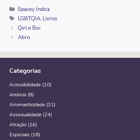
Categorias
Spacey Indica
Tags
LGBTQIA
,
Livros
Qirl e Boi
Abro
Categorias
Acessibilidade
(10)
Anúncio
(8)
Arromanticidade
(21)
Assexualidade
(24)
Atração
(16)
Especiais
(18)