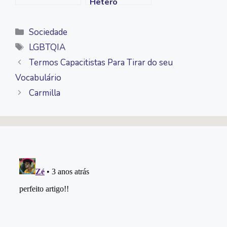
Hétero
Categorias
Sociedade
Tags
LGBTQIA
Termos Capacitistas Para Tirar do seu
Vocabulário
Carmilla