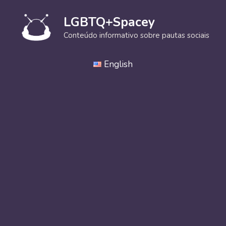
Pular
para
LGBTQ+Spacey
o
Conteúdo informativo sobre pautas sociais
conteúdo
English