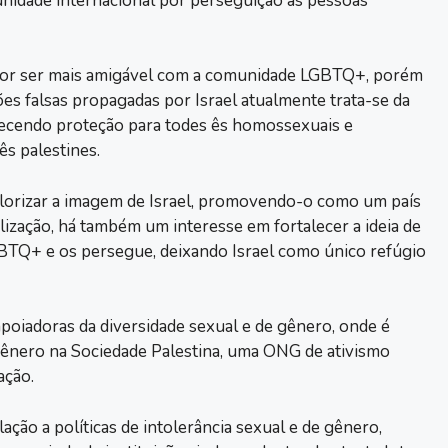
nidade internacional por perseguição às pessoas
 por ser mais amigável com a comunidade LGBTQ+, porém
ões falsas propagadas por Israel atualmente trata-se da
cendo proteção para todes ês homossexuais e
s palestines.
valorizar a imagem de Israel, promovendo-o como um país
zação, há também um interesse em fortalecer a ideia de
GBTQ+ e os persegue, deixando Israel como único refúgio
apoiadoras da diversidade sexual e de gênero, onde é
 Gênero na Sociedade Palestina, uma ONG de ativismo
ação.
ão a políticas de intolerância sexual e de gênero,