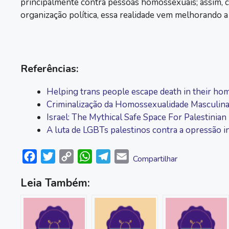
principalmente contra pessoas homossexuais; assim, co
organização política, essa realidade vem melhorando a 
Referências:
Helping trans people escape death in their h
Criminalização da Homossexualidade Masculina
Israel: The Mythical Safe Space For Palesti
A luta de LGBTs palestinos contra a opressão i
F
T
C
W
T
E
Compartilhar
a
w
o
h
e
m
Leia Também:
c
i
p
a
l
a
e
t
y
t
e
i
b
t
L
s
g
l
o
e
i
A
r