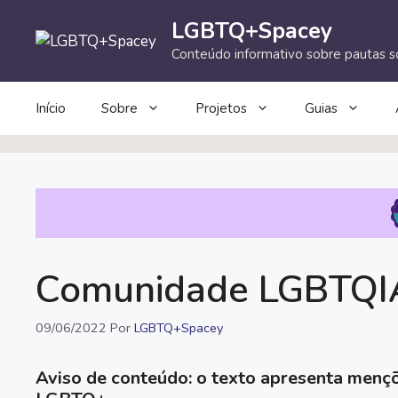
Pular
LGBTQ+Spacey
para
o
Conteúdo informativo sobre pautas so
conteúdo
Início
Sobre
Projetos
Guias
Comunidade LGBTQIA
09/06/2022
Por
LGBTQ+Spacey
Aviso de conteúdo: o texto apresenta menç