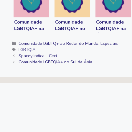
o
r
n
p
a
k
k
p
m
Comunidade
Comunidade
Comunidade
LGBTQIA+ na
LGBTQIA+ no
LGBTQIA+ na
América do Sul
Brasil
Ásia central
Categorias
Comunidade LGBTQ+ ao Redor do Mundo
,
Especiais
Tags
LGBTQIA
Spacey Indica – Ceci
Comunidade LGBTQIA+ no Sul da Ásia