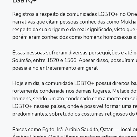
LGBTQ+
Registros a respeito de comunidades LGBTQ+ no Orien
narrativas que citam pessoas conhecidas como Mukhan
respeito da sua origem e do real significado, visto q
porém eram conhecidos como homens homossexuais 
Essas pessoas sofreram diversas perseguições e até p
Solimão, entre 1520 e 1566. Apesar disso, possuíram e
poesia e no entretenimento em geral.
Hoje em dia, a comunidade LGBTQ+ possui direitos bas
fortemente condenada nos demais lugares. Metade dos 
homens, sendo um ato condenado com a morte em seis d
LGBTQ+ nesses países, onde é possível formar uma rela
predominantes, sobretudo os costumes religiosos do
Países como Egito, Irã, Arábia Saudita, Qatar — local