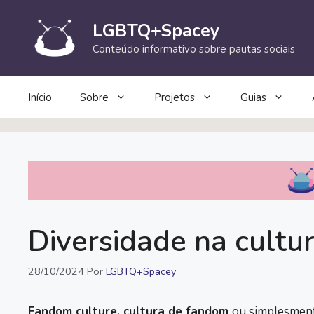
Pular
para
LGBTQ+Spacey
o
Conteúdo informativo sobre pautas sociais
conteúdo
Início
Sobre
Projetos
Guias
Diversidade na cultu
28/10/2024
Por
LGBTQ+Spacey
Fandom culture, cultura de fandom
ou simplesmen