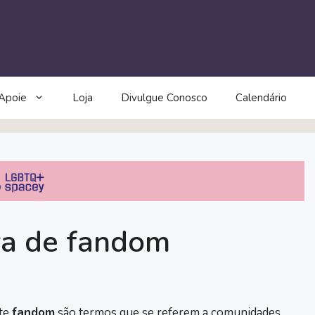
Apoie
Loja
Divulgue Conosco
Calendário
ra de fandom
te
fandom
são termos que se referem a comunidades