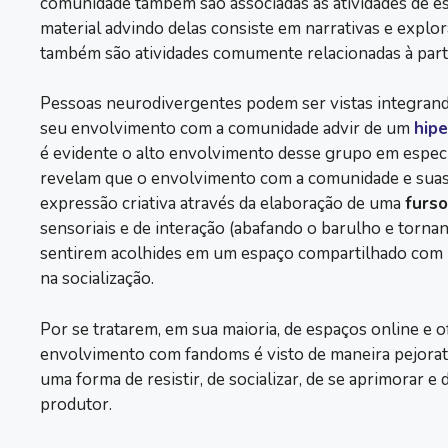
comunidade também são associadas às atividades de esc
material advindo delas consiste em narrativas e explo
também são atividades comumente relacionadas à part
Pessoas neurodivergentes podem ser vistas integrando
seu envolvimento com a comunidade advir de um
hip
é evidente o alto envolvimento desse grupo em espe
revelam que o envolvimento com a comunidade e suas at
expressão criativa através da elaboração de uma
furs
sensoriais e de interação (abafando o barulho e tornand
sentirem acolhides em um espaço compartilhado com
na socialização.
Por se tratarem, em sua maioria, de espaços online e 
envolvimento com fandoms é visto de maneira pejorativ
uma forma de resistir, de socializar, de se aprimorar e
produtor.