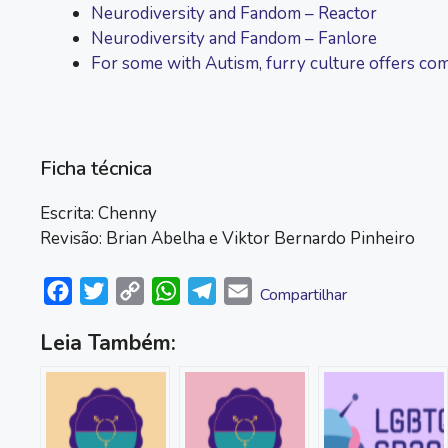
Neurodiversity and Fandom – Reactor
Neurodiversity and Fandom – Fanlore
For some with Autism, furry culture offers co
Ficha técnica
Escrita: Chenny
Revisão: Brian Abelha e Viktor Bernardo Pinheiro
F
T
C
W
T
E
Compartilhar
a
w
o
h
e
m
Leia Também:
c
i
p
a
l
a
e
t
y
t
e
i
b
t
L
s
g
l
o
e
i
A
r