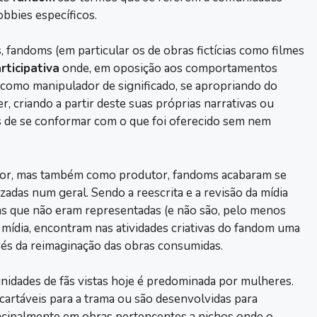
obbies específicos.
 fandoms (em particular os de obras fictícias como filmes
rticipativa
onde, em oposição aos comportamentos
 como manipulador de significado, se apropriando do
er, criando a partir deste suas próprias narrativas ou
vés de se conformar com o que foi oferecido sem nem
dor, mas também como produtor, fandoms acabaram se
das num geral. Sendo a reescrita e a revisão da mídia
s que não eram representadas (e não são, pelo menos
 mídia, encontram nas atividades criativas do fandom uma
avés da reimaginação das obras consumidas.
idades de fãs vistas hoje é predominada por mulheres.
artáveis para a trama ou são desenvolvidas para
incipalmente em obras pertencentes a nichos onde o