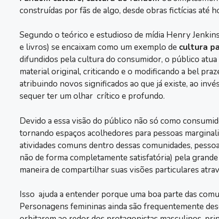
construídas por fãs de algo, desde obras fictícias até h
Segundo o teórico e estudioso de mídia Henry Jenkins,
e livros) se encaixam como um exemplo de
cultura pa
difundidos pela cultura do consumidor, o público atua
material original, criticando e o modificando a bel praz
atribuindo novos significados ao que já existe, ao in
sequer ter um olhar crítico e profundo.
Devido a essa visão do público não só como consumi
tornando espaços acolhedores para pessoas marginaliza
atividades comuns dentro dessas comunidades, pessoa
não de forma completamente satisfatória) pela grande
maneira de compartilhar suas visões particulares atr
Isso ajuda a entender porque uma boa parte das comun
Personagens femininas ainda são frequentemente desc
orbitarem ao redor dos protagonistas masculinos, pr