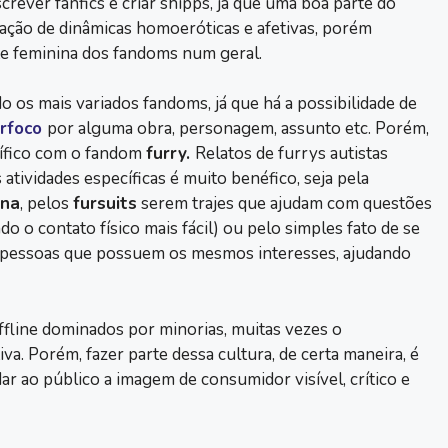
rever fanfics e criar shipps, já que uma boa parte do
ração de dinâmicas homoeróticas e afetivas, porém
e feminina dos fandoms num geral.
 os mais variados fandoms, já que há a possibilidade de
erfoco
por alguma obra, personagem, assunto etc. Porém,
cífico com o fandom
furry.
Relatos de furrys autistas
ividades específicas é muito benéfico, seja pela
ona
, pelos
fursuits
serem trajes que ajudam com questões
o o contato físico mais fácil) ou pelo simples fato de se
 pessoas que possuem os mesmos interesses, ajudando
offline dominados por minorias, muitas vezes o
a. Porém, fazer parte dessa cultura, de certa maneira, é
 dar ao público a imagem de consumidor visível, crítico e