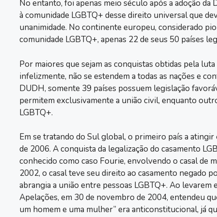
No entanto, foi apenas meio século após a adoção da
à comunidade LGBTQ+ desse direito universal que dev
unanimidade. No continente europeu, considerado pio
comunidade LGBTQ+, apenas 22 de seus 50 países lega
Por maiores que sejam as conquistas obtidas pela lut
infelizmente, não se estendem a todas as nações e co
DUDH, somente 39 países possuem legislação favoráve
permitem exclusivamente a união civil, enquanto outr
LGBTQ+.
Em se tratando do Sul global, o primeiro país a atingi
de 2006. A conquista da legalização do casamento LGBTQ
conhecido como caso Fourie, envolvendo o casal de m
2002, o casal teve seu direito ao casamento negado p
abrangia a união entre pessoas LGBTQ+. Ao levarem e
Apelações, em 30 de novembro de 2004, entendeu que
um homem e uma mulher” era anticonstitucional, já que