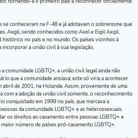
9, tornando-a o primeiro país a reconhecer oficialmente
ue se conheceram na F-48 e já adotavam o sobrenome que
es, Axgil, sendo conhecidos como Axel e Eigil Axgil,
il histórico no país e no mundo. Os países vizinhos à
ncorporar a união civil à sua legislação,
 a comunidade LGBTQ+, a união civil legal ainda não
rio que a comunidade ansiava; este só viria a acontecer
 abril de 2001, na Holanda. Assim, proveniente de uma
a com a adoção da união civil somente, o reconhecimento
i conquistado em 1998 no país, que marcava a
e pessoas da comunidade LGBTQ+ e as heterossexuais.
alar os direitos ao casamento entre pessoas LGBTQ+ e
o maior número de países pró-casamento LGBTQ+.