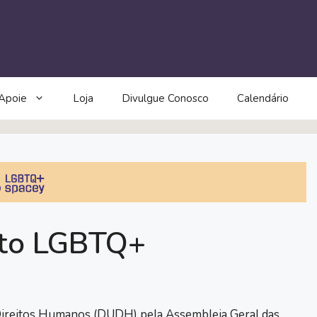
Apoie
Loja
Divulgue Conosco
Calendário
nto LGBTQ+
 Direitos Humanos (DUDH) pela Assembleia Geral das