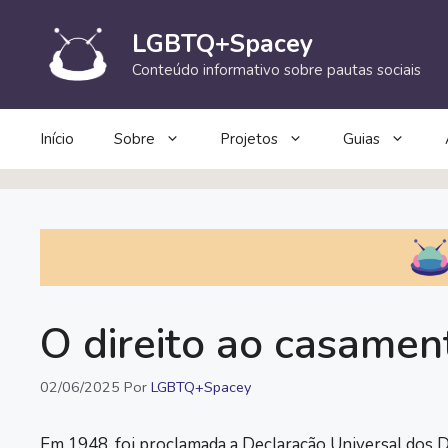
Pular
para
LGBTQ+Spacey
o
Conteúdo informativo sobre pautas sociais
conteúdo
Início
Sobre
Projetos
Guias
O direito ao casame
02/06/2025
Por
LGBTQ+Spacey
Em 1948, foi proclamada a Declaração Universal dos