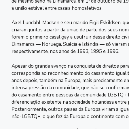
de mesmo sexo na Dinamarca, em 1º de outubro de 198
a união estável entre casais homoafetivos.
Axel Lundahl-Madsen e seu marido Eigil Eskildsen, q
criaram juntos a partir da união de parte dos seus nom
foram o primeiro casal gay a usufruir desse direito civ
Dinamarca — Noruega, Suécia e Islândia — só vieram a i
respectivamente, nos anos de 1993, 1995 e 1996.
Apesar do grande avanço na conquista de direitos para
correspondia ao reconhecimento do casamento igualitá
anos depois, também na Europa, mais precisamente em
intensa pressão da comunidade, que não se conformav
do casamento entre pessoas da comunidade LGBTQ+ fo
diferenciação existente na sociedade holandesa entr
Posteriormente, outros países da Europa viriam a igu
não-LGBTQ+, o que fez da Europa o continente com 