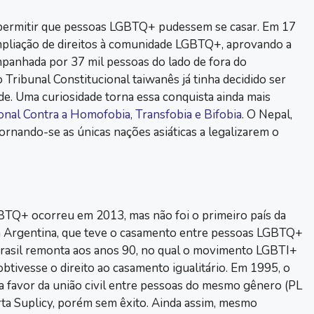
 a permitir que pessoas LGBTQ+ pudessem se casar. Em 17
mpliação de direitos à comunidade LGBTQ+, aprovando a
panhada por 37 mil pessoas do lado de fora do
 Tribunal Constitucional taiwanês já tinha decidido ser
de. Uma curiosidade torna essa conquista ainda mais
onal Contra a Homofobia, Transfobia e Bifobia
. O Nepal,
ornando-se as únicas nações asiáticas a legalizarem o
GBTQ+ ocorreu em 2013, mas não foi o primeiro país da
é da Argentina, que teve o casamento entre pessoas LGBTQ+
 Brasil remonta aos anos 90, no qual o movimento LGBTI+
obtivesse o direito ao casamento igualitário. Em 1995, o
a favor da união civil entre pessoas do mesmo gênero (PL
ta Suplicy, porém sem êxito. Ainda assim, mesmo