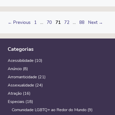
Page
Page
Page
Page
Page
←
Previous
1
…
70
71
72
…
88
Next
→
Categorias
Acessibilidade
(10)
Anúncio
(8)
Arromanticidade
(21)
Assexualidade
(24)
Atração
(16)
Especiais
(18)
Comunidade LGBTQ+ ao Redor do Mundo
(9)