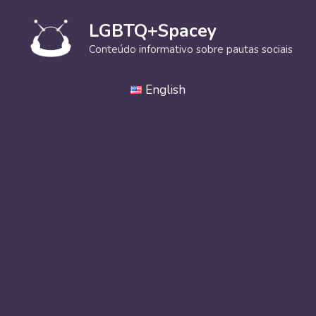
Pular
para
LGBTQ+Spacey
o
Conteúdo informativo sobre pautas sociais
conteúdo
English