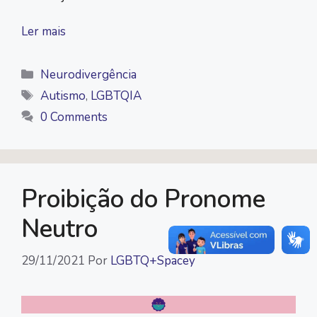
Ler mais
Categorias
Neurodivergência
Tags
Autismo
,
LGBTQIA
0 Comments
Proibição do Pronome
Neutro
29/11/2021
Por
LGBTQ+Spacey