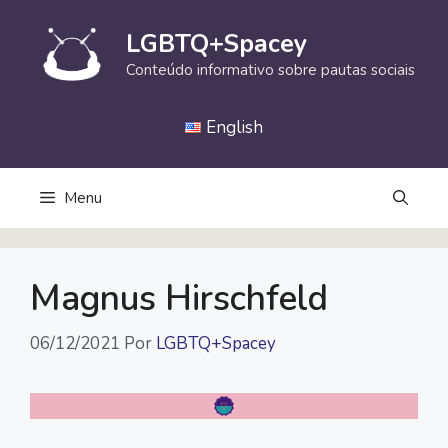
Pular
para
LGBTQ+Spacey
o
Conteúdo informativo sobre pautas sociais
conteúdo
English
Menu
Magnus Hirschfeld
06/12/2021
Por
LGBTQ+Spacey