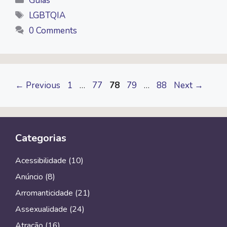
Guias
Tags
LGBTQIA
0 Comments
Page
Page
Page
Page
Page
←
Previous
1
…
77
78
79
…
88
Next
→
Categorias
Acessibilidade
(10)
Anúncio
(8)
Arromanticidade
(21)
Assexualidade
(24)
Atração
(16)