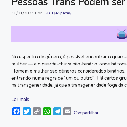
Pessoas Trans Podem ser 
30/01/2024
Por
LGBTQ+Spacey
No espectro de gênero, é possível encontrar o guar
mulher — e o guarda-chuva não-binário, onde há todas 
Homem e mulher são gêneros considerados binários, p
entrando numa regra de “um ou outro”. Há certos grup
na transgeneridade, já que a transgeneridade foge da c
Ler mais
F
T
C
W
T
E
Compartilhar
a
w
o
h
e
m