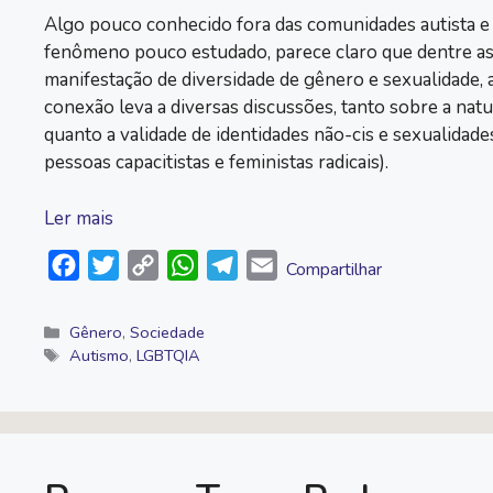
Algo pouco conhecido fora das comunidades autista 
fenômeno pouco estudado, parece claro que dentre as
manifestação de diversidade de gênero e sexualidade, 
conexão leva a diversas discussões, tanto sobre a nat
quanto a validade de identidades não-cis e sexualida
pessoas capacitistas e feministas radicais).
Ler mais
F
T
C
W
T
E
Compartilhar
a
w
o
h
e
m
c
i
p
a
l
a
Categorias
Gênero
,
Sociedade
Tags
Autismo
,
LGBTQIA
e
t
y
t
e
i
b
t
L
s
g
l
o
e
i
A
r
o
r
n
p
a
k
k
p
m