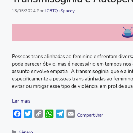
13/05/2024
Por
LGBTQ+Spacey
Pessoas trans alinhadas ao feminino enfrentam diversa
pode parecer óbvio, mas é necessário em tempos nos 
assunto envolve empatia. A transmisoginia, que é a in
especificamente a pessoas trans alinhadas ao feminino
evitar ou mitigar esse tipo de violência, em prol de su
Ler mais
F
T
C
W
T
E
Compartilhar
a
w
o
h
e
m
c
i
p
a
l
a
Categorias
Gênero