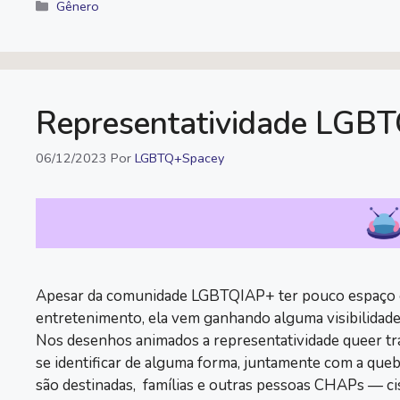
c
i
p
a
l
a
Categorias
Gênero
e
t
y
t
e
i
b
t
L
s
g
l
o
e
i
A
r
o
r
n
p
a
Representatividade LGB
k
k
p
m
06/12/2023
Por
LGBTQ+Spacey
Apesar da comunidade LGBTQIAP+ ter pouco espaço e 
entretenimento, ela vem ganhando alguma visibilidade na
Nos desenhos animados a representatividade queer tra
se identificar de alguma forma, juntamente com a queb
são destinadas, famílias e outras pessoas CHAPs — ci