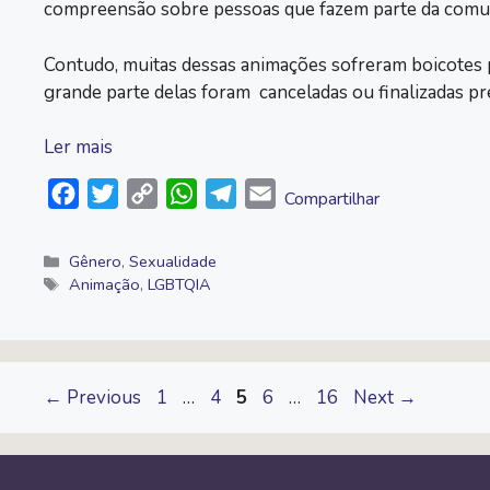
compreensão sobre pessoas que fazem parte da com
Contudo, muitas dessas animações sofreram boicotes p
grande parte delas foram canceladas ou finalizadas p
Ler mais
F
T
C
W
T
E
Compartilhar
a
w
o
h
e
m
c
i
p
a
l
a
Categorias
Gênero
,
Sexualidade
Tags
Animação
,
LGBTQIA
e
t
y
t
e
i
b
t
L
s
g
l
o
e
i
A
r
o
r
n
p
a
Page
Page
Page
Page
Page
←
Previous
1
…
4
5
6
…
16
Next
→
k
k
p
m