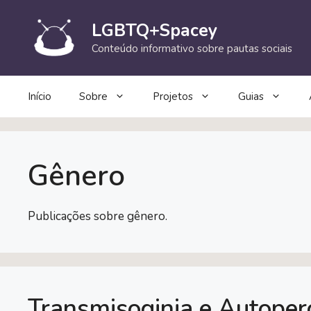
Pular
para
LGBTQ+Spacey
o
Conteúdo informativo sobre pautas sociais
conteúdo
Início
Sobre
Projetos
Guias
Gênero
Publicações sobre gênero.
Transmisoginia e Autoper