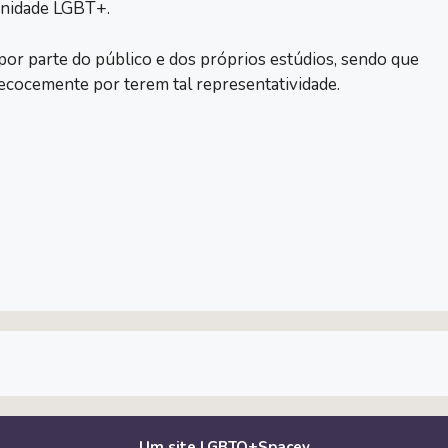
unidade LGBT+.
or parte do público e dos próprios estúdios, sendo que
recocemente por terem tal representatividade.
Um site LGBTQ+Spacey