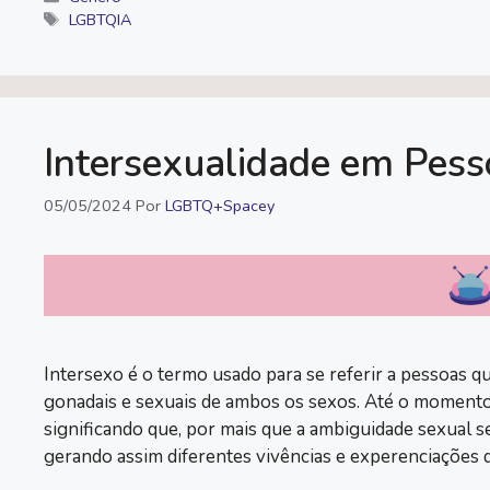
Tags
LGBTQIA
e
t
y
t
e
i
b
t
L
s
g
l
o
e
i
A
r
o
r
n
p
a
k
k
p
m
Intersexualidade em Pe
05/05/2024
Por
LGBTQ+Spacey
Intersexo é o termo usado para se referir a pessoas 
gonadais e sexuais de ambos os sexos. Até o momento,
significando que, por mais que a ambiguidade sexual se
gerando assim diferentes vivências e experenciações 