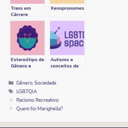
k
k
p
m
Trans em
Xenopronomes
Cárcere
Estereótipo de
Autismo e
Gênero e
conceitos de
Pessoas Cis
gênero
Categorias
Gênero
,
Sociedade
Tags
LGBTQIA
Racismo Recreativo
Quem foi Marighella?