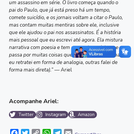
um assassino em série. O livro começa quando o
pai do Paulo, que já está preso há um tempo,
comete suicídio, e os jornais voltam a citar o Paulo,
mas contam muitas mentiras sobre ele, inclusive
que ele ajudou o pai nos assassinatos. É a história
mais pessoal que eu escrevi até agora. Ela mistura
narrativa com poesia e tem um protagonista que
passa por muitas coisas que eu já passei (algumas
eu retratei em forma de analogia, outras falei de
forma mais direta).”
— Ariel
Acompanhe Ariel:
Twitter
Instagram
Amazon
F
T
C
W
T
E