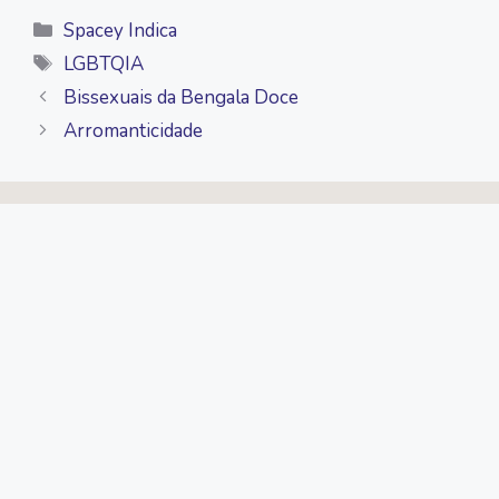
Categorias
Spacey Indica
Tags
LGBTQIA
Bissexuais da Bengala Doce
Arromanticidade