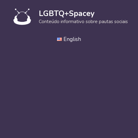
Pular
para
LGBTQ+Spacey
o
Conteúdo informativo sobre pautas sociais
conteúdo
English