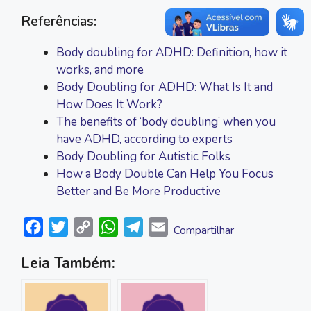
Referências:
Body doubling for ADHD: Definition, how it
works, and more
Body Doubling for ADHD: What Is It and
How Does It Work?
The benefits of ‘body doubling’ when you
have ADHD, according to experts
Body Doubling for Autistic Folks
How a Body Double Can Help You Focus
Better and Be More Productive
F
T
C
W
T
E
Compartilhar
a
w
o
h
e
m
Leia Também:
c
i
p
a
l
a
e
t
y
t
e
i
b
t
L
s
g
l