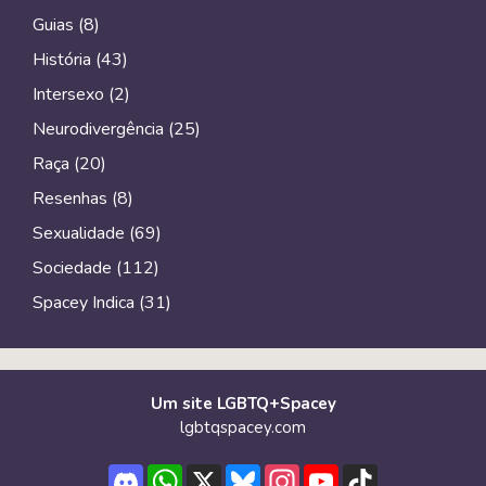
Guias
(8)
História
(43)
Intersexo
(2)
Neurodivergência
(25)
Raça
(20)
Resenhas
(8)
Sexualidade
(69)
Sociedade
(112)
Spacey Indica
(31)
Um site LGBTQ+Spacey
lgbtqspacey.com
Discord
WhatsApp
X
Bluesky
Instagram
YouTube
TikTok