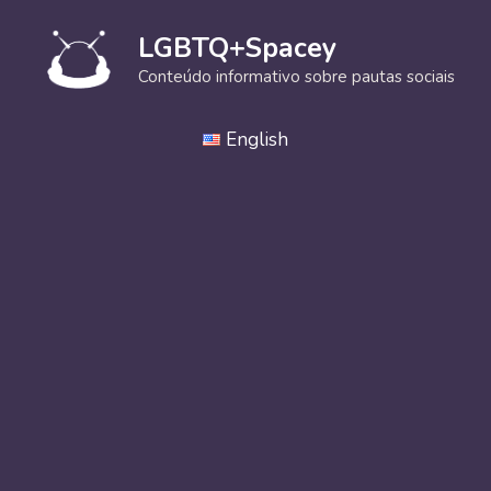
Pular
para
LGBTQ+Spacey
o
Conteúdo informativo sobre pautas sociais
conteúdo
English