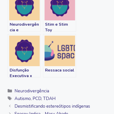
o
e
i
A
r
o
r
n
p
a
k
k
p
m
Neurodivergên
Stim e Stim
cia e
Toy
Relacionament
os
Disfunção
Ressaca social
Executiva x
Preguiça
Categorias
Neurodivergência
Tags
Autismo
,
PCD
,
TDAH
Desmistificando estereótipos indígenas
Spacey Indica – Mary Abade