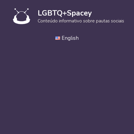
Pular
para
LGBTQ+Spacey
o
Conteúdo informativo sobre pautas sociais
conteúdo
English