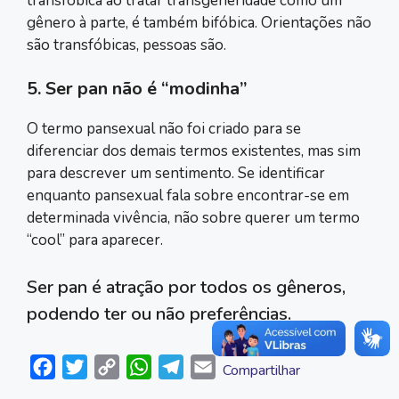
transfóbica ao tratar transgeneridade como um
gênero à parte, é também bifóbica. Orientações não
são transfóbicas, pessoas são.
5. Ser pan não é “modinha”
O termo pansexual não foi criado para se
diferenciar dos demais termos existentes, mas sim
para descrever um sentimento. Se identificar
enquanto pansexual fala sobre encontrar-se em
determinada vivência, não sobre querer um termo
“cool” para aparecer.
Ser pan é atração por todos os gêneros,
podendo ter ou não preferências.
F
T
C
W
T
E
Compartilhar
a
w
o
h
e
m