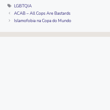
Tags
LGBTQIA
ACAB – All Cops Are Bastards
Islamofobia na Copa do Mundo