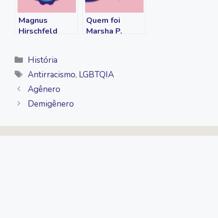
Magnus
Quem foi
Hirschfeld
Marsha P.
Johnson?
Categorias
História
Tags
Antirracismo
,
LGBTQIA
Agênero
Demigênero